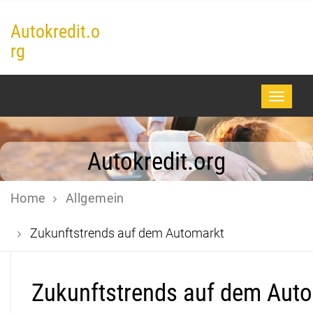
Autokredit.o
rg
Toggle
naviga
Autokredit.org
Home
Allgemein
Zukunftstrends auf dem Automarkt
Zukunftstrends auf dem Aut